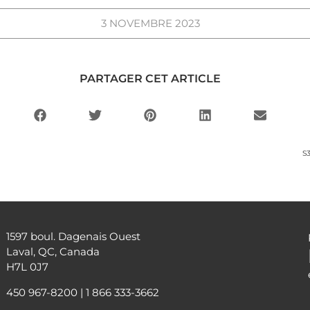
3 NOVEMBRE 2023
PARTAGER CET ARTICLE
S
1597 boul. Dagenais Ouest
Laval, QC, Canada
H7L 0J7
450 967-8200
|
1 866 333-3662