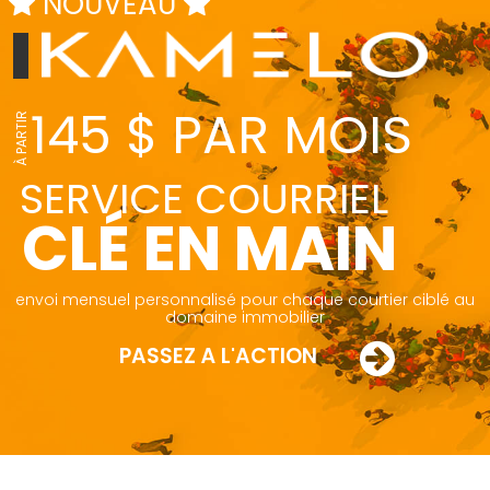
NOUVEAU
1
4
5
$
P
A
R
M
O
I
S
À PARTIR
SERVICE COURRIEL
CLÉ EN MAIN
envoi mensuel personnalisé pour chaque courtier ciblé au
domaine immobilier
PASSEZ À L'ACTION