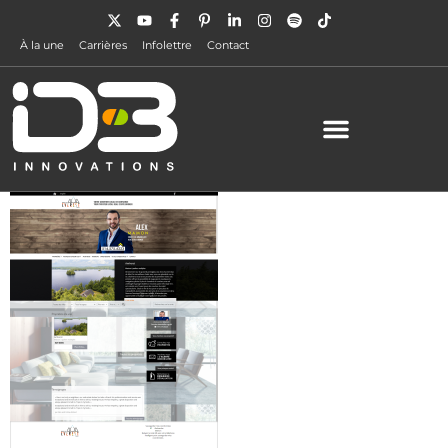
À la une
Carrières
Infolettre
Contact