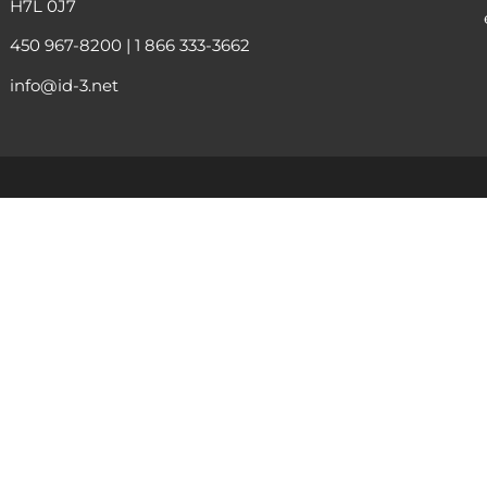
H7L 0J7
450 967-8200
|
1 866 333-3662
info@id-3.net