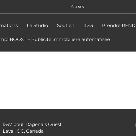
À la une
mations
Le Studio
Soutien
ID-3
Prendre REN
impliBOOST – Publicité immobilière automatisée
1597 boul. Dagenais Ouest
Laval, QC, Canada