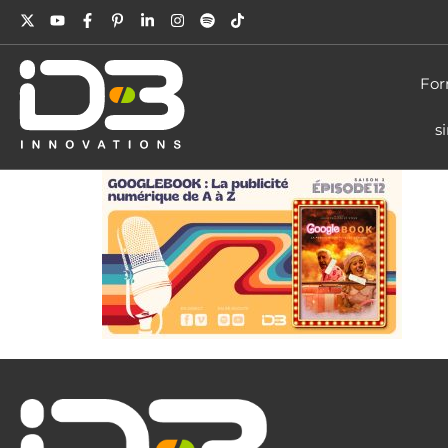
For
s